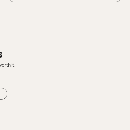
s
orth it.