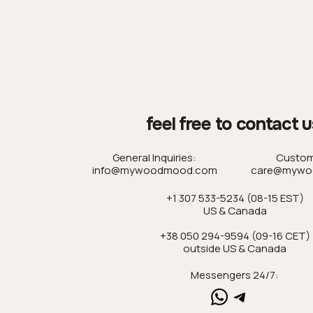
feel free to contact u
General Inquiries:
Custom
info@mywoodmood.com
care@mywo
+1 307 533-5234 (08-15 EST)
US & Canada
+38 050 294-9594 (09-16 CET)
outside US & Canada
Messengers 24/7: