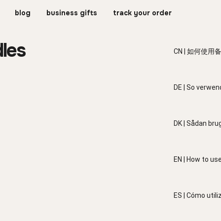
blog
business gifts
track your order
dles
CN | 如何使
请按照以下步骤重
您需要验证木
DE | So verwen
工具去除剩余的
安全使用很重要
Bitte befolgen
中，粘土部分朝
Kerze wieder a
DK | Sådan brug
充电开始，建
ausgebrannt is
分。 在这种情
Inneren des Ho
Følg venligst 
蜡烛燃尽并且里
restliche Wach
MOOD-lys: når v
EN | How to use
笔芯的粘土部分
Werkzeug, um e
lerbunden inde
固定灯芯，这一
wichtig für di
resterende vok
Please follow 
土层和/或烛芯
Die in der Grö
skaber en flad o
when the wax b
ES | Cómo util
为蜡烛开发了 R
dem Tonteil na
fremtidig refill
bottom inside 
用于普通蜡烛
direkt über de
forsigtigt ind
the remaining w
Siga los pasos