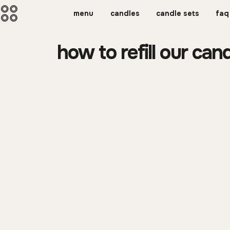
menu
candles
candle sets
faq
how to refill our can