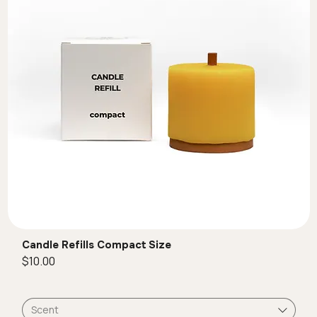
Candle Refills Compact Size
Quick View
Price
$10.00
Scent