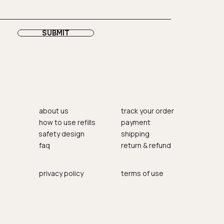
SUBMIT
about us
track your order
how to use refills
payment
safety design
shipping
faq
return & refund
privacy policy
terms of use