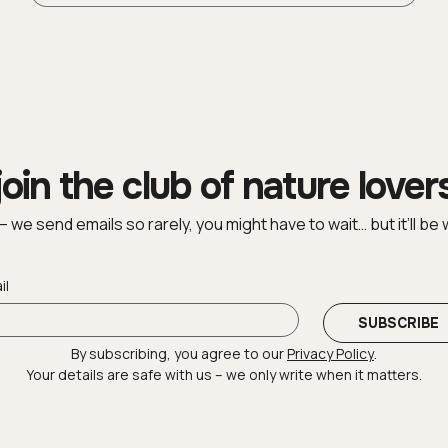
join the club of nature lover
 – we send emails so rarely, you might have to wait… but it’ll be w
il
SUBSCRIBE
By subscribing, you agree to our 
Privacy Policy
.
Your details are safe with us – we only write when it matters.